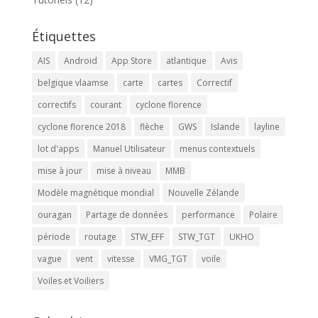
Étiquettes
AIS
Android
App Store
atlantique
Avis
belgique vlaamse
carte
cartes
Correctif
correctifs
courant
cyclone florence
cyclone florence 2018
flèche
GWS
Islande
layline
lot d'apps
Manuel Utilisateur
menus contextuels
mise à jour
mise à niveau
MMB
Modèle magnétique mondial
Nouvelle Zélande
ouragan
Partage de données
performance
Polaire
période
routage
STW_EFF
STW_TGT
UKHO
vague
vent
vitesse
VMG_TGT
voile
Voiles et Voiliers