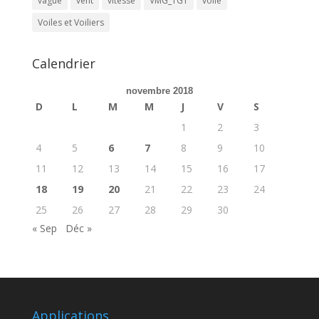
vague
vent
vitesse
VMG_TGT
voile
Voiles et Voiliers
Calendrier
novembre 2018
D
L
M
M
J
V
S
1
2
3
4
5
6
7
8
9
10
11
12
13
14
15
16
17
18
19
20
21
22
23
24
25
26
27
28
29
30
« Sep
Déc »
Applications