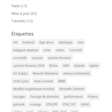
Flash
(17)
Mise à jour
(25)
Tutoriels
(12)
Étiquettes
AIS
Android
App Store
atlantique
Avis
belgique vlaamse
carte
cartes
Correctif
correctifs
courant
cyclone florence
cyclone florence 2018
flèche
GWS
Islande
layline
lot d'apps
Manuel Utilisateur
menus contextuels
mise à jour
mise à niveau
MMB
Modèle magnétique mondial
Nouvelle Zélande
ouragan
Partage de données
performance
Polaire
période
routage
STW_EFF
STW_TGT
UKHO